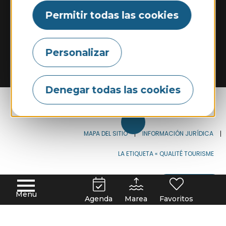
Cámara web
Permitir todas las cookies
Turismo y discapacidad
Nuestros compromisos
Personalizar
Espacio Pro
Oficina de Turismo
Nuestros folletos
Denegar todas las cookies
MAPA DEL SITIO
INFORMACIÓN JURÍDICA
LA ETIQUETA « QUALITÉ TOURISME
FRANÇAIS
ESPAÑOL
DEUTSCH
Menu
Agenda
Marea
Favoritos
ENGLISH