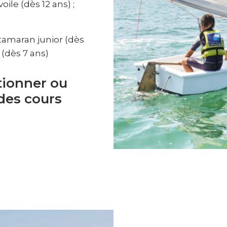
ile (dès 12 ans) ;
atamaran junior (dès
 (dès 7 ans)
tionner ou
des cours