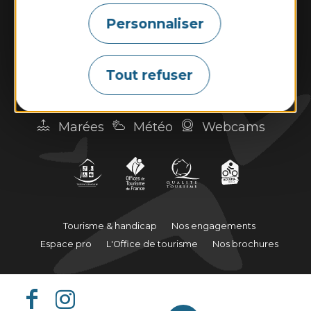
14h00–18h00
Personnaliser
Contactez-nous
Tout refuser
Marées
Météo
Webcams
Tourisme & handicap
Nos engagements
Espace pro
L'Office de tourisme
Nos brochures