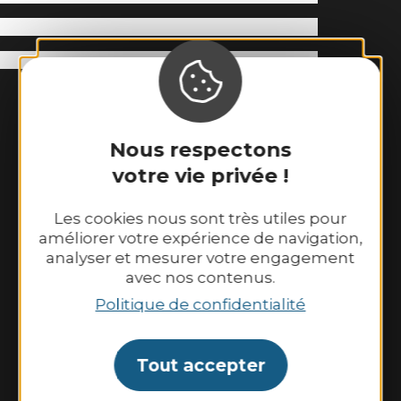
Nous respectons
votre vie privée !
Les cookies nous sont très utiles pour
Binic-Etables sur Mer Tourisme
améliorer votre expérience de navigation,
6 place Le Pomellec
analyser et mesurer votre engagement
22520 Binic-Etables sur Mer
avec nos contenus.
Tél. 02 96 73 60 12
Politique de confidentialité
Nos horaires d’ouverture :
Du lundi au samedi : 9h30–13h00 et
Tout accepter
14h00–18h30.
Dimanche et jours fériés : 10h00–13h00 et