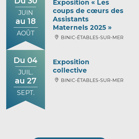
Du 30
Exposition « Les
coups de cœurs des
JUIN
Assistants
au 18
Maternels 2025 »
AOÛT
BINIC-ÉTABLES-SUR-MER
Du 04
Exposition
collective
JUIL.
au 27
BINIC-ÉTABLES-SUR-MER
SEPT.