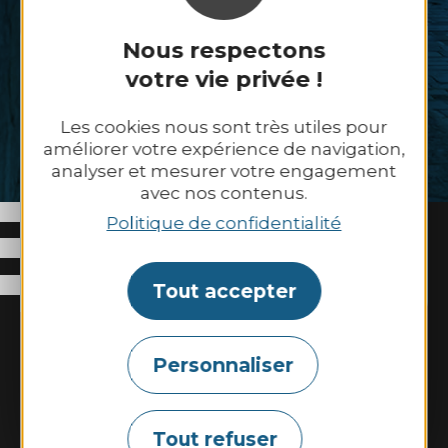
Nous respectons
Écoutez la Bretagne
votre vie privée !
Comment sonne la Bretagne
Les cookies nous sont très utiles pour
aujourd'hui ?
améliorer votre expérience de navigation,
analyser et mesurer votre engagement
Découvrez nos ambiances sonores,
avec nos contenus.
captées à la source.
Politique de confidentialité
Découvrir la playlist
Tout accepter
Personnaliser
Tout refuser