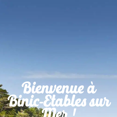
Panneau de gestion des cookies
Bienvenue à
Binic-Étables sur
Mer !