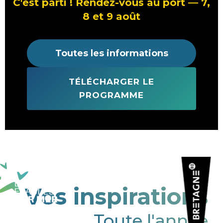
C'est parti ! Rendez-vous au port — 7,
8 et 9 août
Toutes les informations
TÉLÉCHARGER LE
PROGRAMME
Vos inspirations
Toute l'année