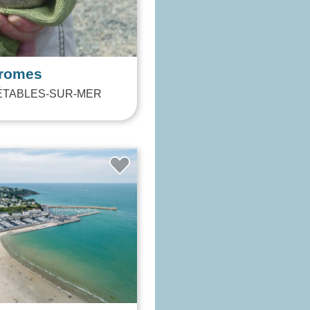
romes
ÉTABLES-SUR-MER