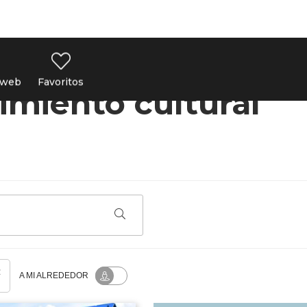
 web
Favoritos
O CULTURAL
imiento cultural