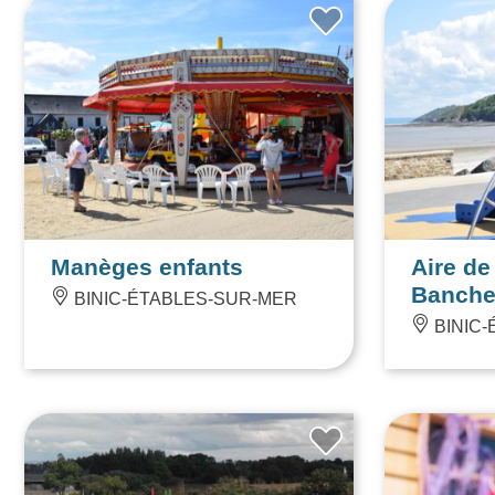
37
ORDENAR POR:
ALÉATOIRE
resultados
Manèges enfants
Aire de
Banch
BINIC-ÉTABLES-SUR-MER
BINIC-