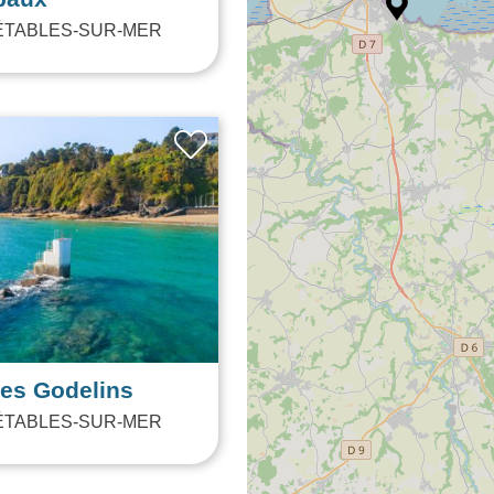
ôté Courts -
s extérieurs
paux
ÉTABLES-SUR-MER
des Godelins