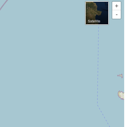
SOLO LISTA
LISTA Y MAPA
+
-
Satellite