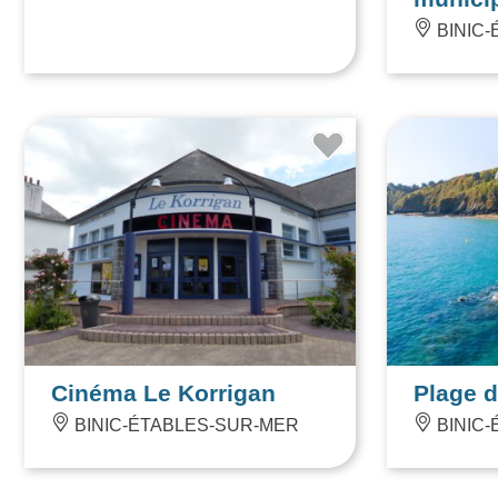
Heure & K Escape Game
Binic C
Terrain
PLÉRIN
munici
BINIC-
Cinéma Le Korrigan
Plage 