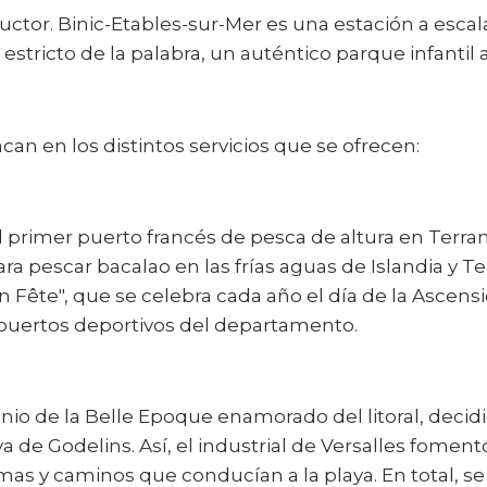
ductor. Binic-Etables-sur-Mer es una estación a esc
stricto de la palabra, un auténtico parque infantil a
an en los distintos servicios que se ofrecen:
 primer puerto francés de pesca de altura en Terran
ra pescar bacalao en las frías aguas de Islandia y T
en Fête", que se celebra cada año el día de la Ascens
 puertos deportivos del departamento.
onio de la Belle Epoque enamorado del litoral, deci
 de Godelins. Así, el industrial de Versalles foment
s y caminos que conducían a la playa. En total, se c