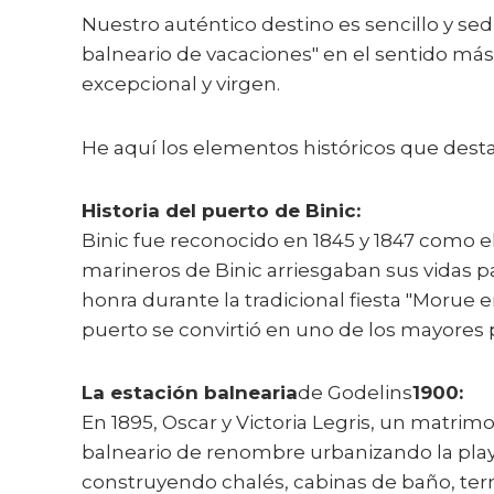
Nuestro auténtico destino es sencillo y se
balneario de vacaciones" en el sentido más e
excepcional y virgen.
He aquí los elementos históricos que destac
Historia del puerto de Binic:
Binic fue reconocido en 1845 y 1847 como el
marineros de Binic arriesgaban sus vidas pa
honra durante la tradicional fiesta "Morue 
puerto se convirtió en uno de los mayores
La estación balnearia
de Godelins
1900:
En 1895, Oscar y Victoria Legris, un matrim
balneario de renombre urbanizando la playa
construyendo chalés, cabinas de baño, terma