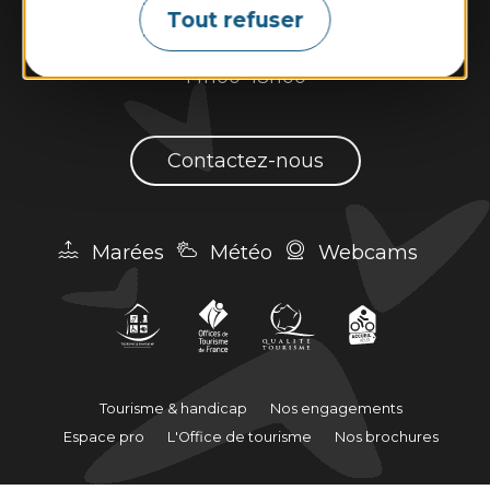
Tout refuser
14h00–18h30.
Dimanche et jours fériés : 10h00–13h00 et
14h00–18h00
Contactez-nous
Marées
Météo
Webcams
Tourisme & handicap
Nos engagements
Espace pro
L'Office de tourisme
Nos brochures