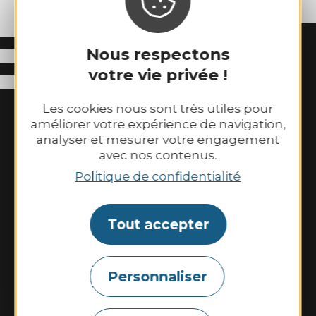
Nous respectons
votre vie privée !
Les cookies nous sont très utiles pour
améliorer votre expérience de navigation,
analyser et mesurer votre engagement
avec nos contenus.
Politique de confidentialité
Binic-Etables sur Mer Tourisme
Tout accepter
6 place Le Pomellec
22520 Binic-Etables sur Mer
Tél. 02 96 73 60 12
Personnaliser
Nos horaires d’ouverture :
Du lundi au samedi : 9h30–13h00 et