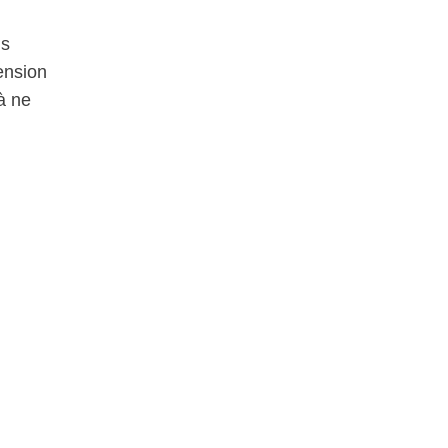
is
ension
à ne