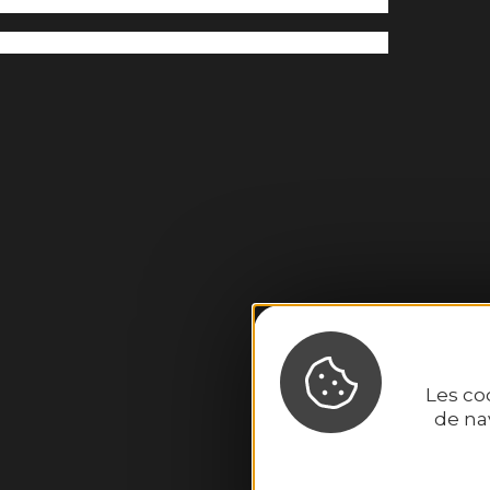
Binic-
2
Les co
de na