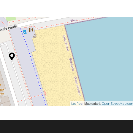
| Map data ©
Leaflet
OpenStreetMap cont