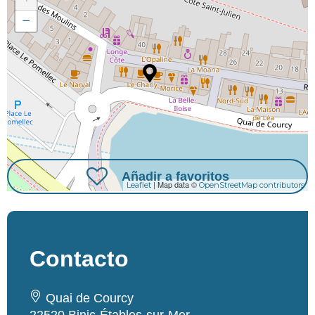
−
Añadir a favoritos
| Map data ©
Leaflet
OpenStreetMap contributors
Contacto
Quai de Courcy
22520 Binic-Étables-sur-Mer