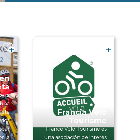
 en
eta
ce la
r una
Francia Vélo
cleta
Tourisme
trica
sear
France Vélo Tourisme es
r la
una asociación de interés