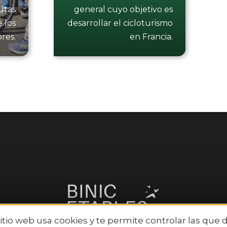
rutas
general cuyo objetivo es
 los
desarrollar el cicloturismo
res.
en Francia.
sitio web usa cookies y te permite controlar las que 