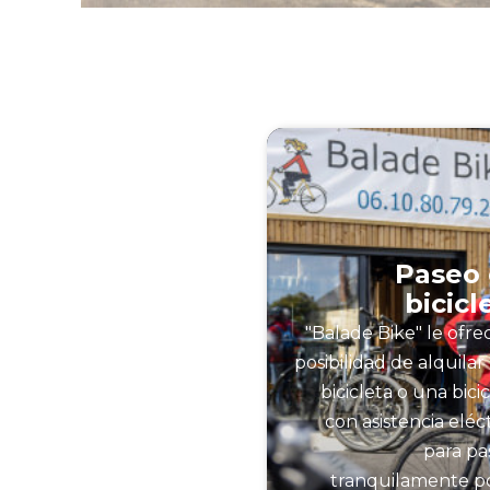
Paseo
bicicl
"Balade Bike" le ofre
posibilidad de alquila
bicicleta o una bici
con asistencia eléc
para pa
tranquilamente po