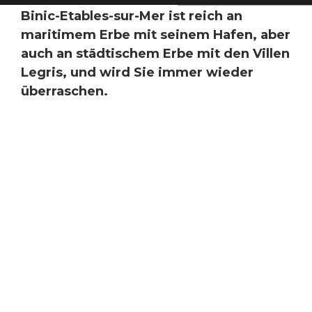
Binic-Etables-sur-Mer ist reich an
maritimem Erbe mit seinem Hafen, aber
auch an städtischem Erbe mit den Villen
Legris, und wird Sie immer wieder
überraschen.
Sommaire
In der Zeit der Neufundländer
Entdeckungsspiel "Les P'tits Terre-
Neuvas" (Die kleinen Neufundländer)
Kommentierter Spaziergang für