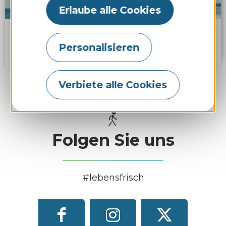
Erlaube alle Cookies
Maestro Croisières
Personalisieren
BINIC-ÉTABLES-SUR-MER
Mehr Ergebnisse
Verbiete alle Cookies
Folgen Sie uns
#lebensfrisch