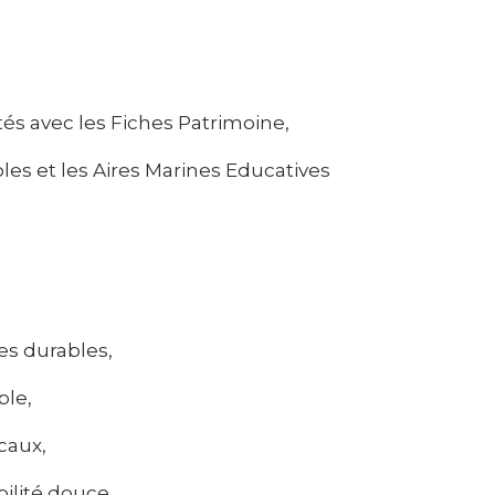
tés avec les Fiches Patrimoine,
les et les Aires Marines Educatives
es durables,
ble,
caux,
ilité douce