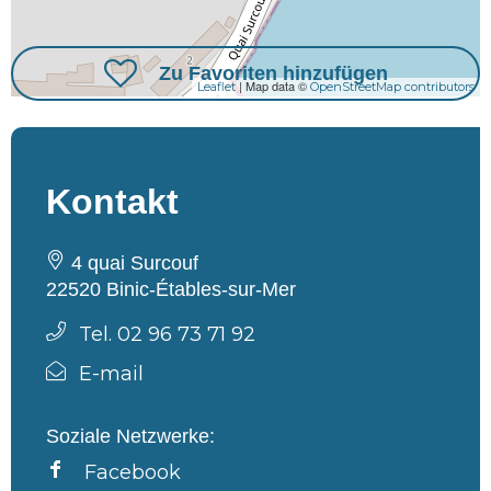
Zu Favoriten hinzufügen
| Map data ©
Leaflet
OpenStreetMap contributors
Kontakt
4 quai Surcouf
22520 Binic-Étables-sur-Mer
Tel. 02 96 73 71 92
E-mail
Soziale Netzwerke:
Facebook