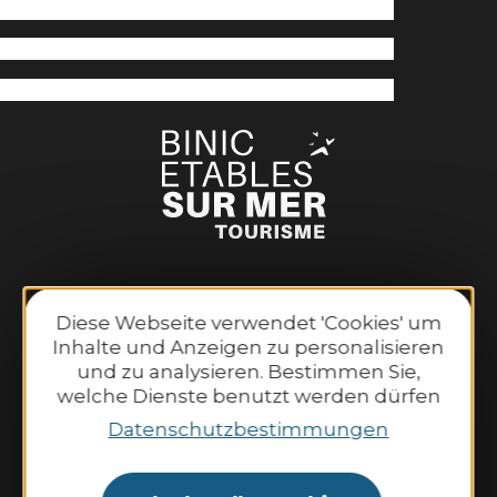
Binic-Etables-sur-Mer Tourismus
Diese Webseite verwendet 'Cookies' um
6 Place Le Pomellec
Inhalte und Anzeigen zu personalisieren
22520 Binic-Etables sur Mer
und zu analysieren. Bestimmen Sie,
Tel. 02 96 73 60 12
welche Dienste benutzt werden dürfen
Öffnungszeiten:
Datenschutzbestimmungen
Montag bis Samstag:
9:30–13:00 Uhr und 14:00–18:30 Uhr.