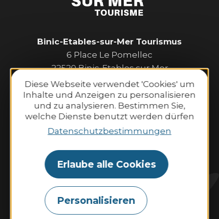
Binic-Etables-sur-Mer Tourismus
6 Place Le Pomellec
22520 Binic-Etables sur Mer
Tel. 02 96 73 60 12
Diese Webseite verwendet 'Cookies' um
Öffnungszeiten:
Inhalte und Anzeigen zu personalisieren
und zu analysieren. Bestimmen Sie,
Montag bis Samstag:
welche Dienste benutzt werden dürfen
9:30–13:00 Uhr und 14:00–18:30 Uhr.
Datenschutzbestimmungen
Sonntag und an Feiertagen:
10:00–13:00 Uhr und 14:00–18:00 Uhr.
Erlaube alle Cookies
Kontaktieren Sie uns
Personalisieren