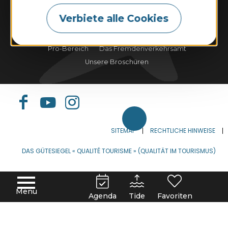
Gezeiten
Wetter
Webcam
Verbiete alle Cookies
Tourismus & Behinderung
Unsere Verpflichtungen
Pro-Bereich
Das Fremdenverkehrsamt
Unsere Broschüren
SITEMAP
RECHTLICHE HINWEISE
DAS GÜTESIEGEL « QUALITÉ TOURISME » (QUALITÄT IM TOURISMUS)
FRANÇAIS
DEUTSCH
ENGLISH
Menu
Agenda
Tide
Favoriten
ESPAÑOL