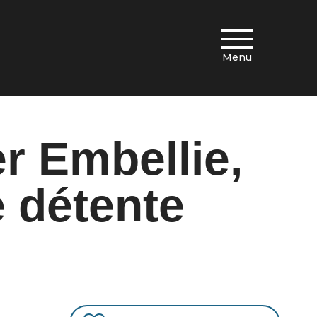
Menu
r Embellie,
e détente