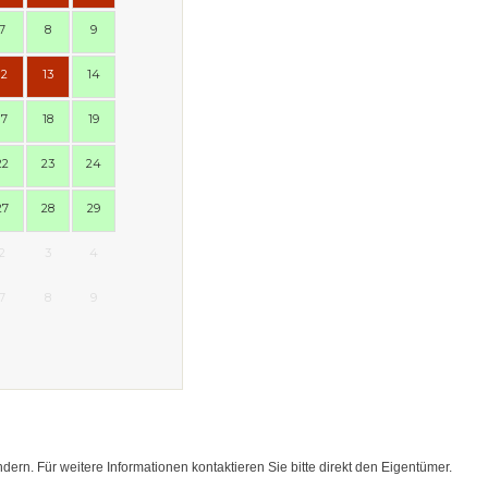
7
8
9
12
13
14
17
18
19
22
23
24
27
28
29
2
3
4
7
8
9
rn. Für weitere Informationen kontaktieren Sie bitte direkt den Eigentümer.