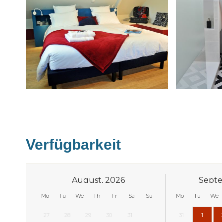
Verfügbarkeit
August, 2026
Septe
Mo
Tu
We
Th
Fr
Sa
Su
Mo
Tu
We
27
28
29
30
31
31
1