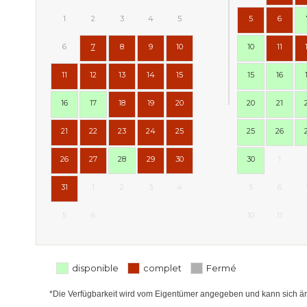
1
2
3
4
5
5
6
6
7
8
9
10
10
11
11
12
13
14
15
15
16
16
17
18
19
20
20
21
21
22
23
24
25
25
26
26
27
28
29
30
30
1
31
1
2
3
4
5
6
5
6
10
11
disponible
complet
Fermé
*Die Verfügbarkeit wird vom Eigentümer angegeben und kann sich ände