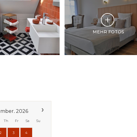
MEHR FOTOS
mber, 2026
Th
Fr
Sa
Su
2
3
4