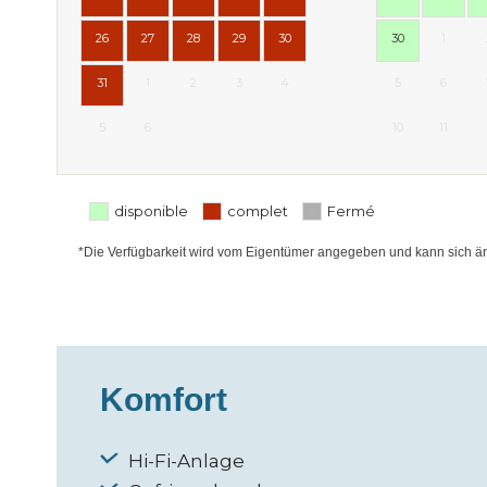
26
27
28
29
30
30
1
31
1
2
3
4
5
6
5
6
10
11
disponible
complet
Fermé
*Die Verfügbarkeit wird vom Eigentümer angegeben und kann sich ände
Komfort
Hi-Fi-Anlage