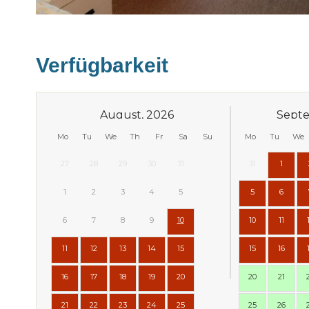
Verfügbarkeit
August, 2026
Septe
Mo
Tu
We
Th
Fr
Sa
Su
Mo
Tu
We
27
28
29
30
31
31
1
1
2
3
4
5
5
6
6
7
8
9
10
10
11
11
12
13
14
15
15
16
16
17
18
19
20
20
21
21
22
23
24
25
25
26