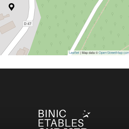
| Map data ©
Leaflet
OpenStreetMap cont