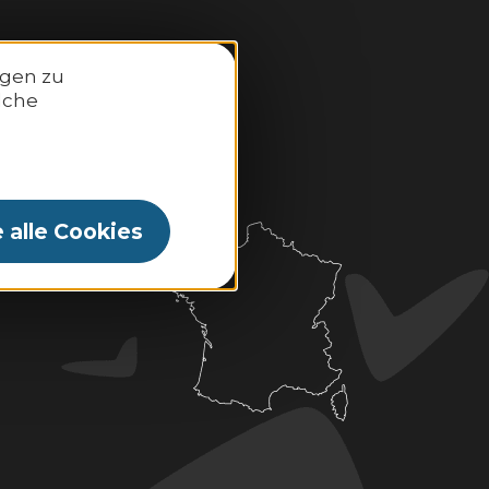
igen zu
lche
8:30 Uhr.
en:
 alle Cookies
18:00 Uhr.