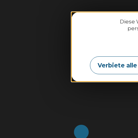
Diese 
per
Binic-E
2
Verbiete all