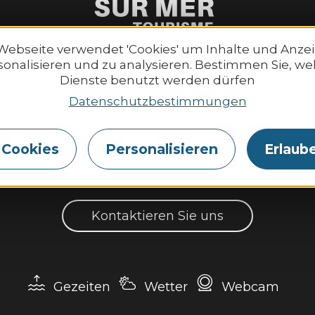
Webseite verwendet 'Cookies' um Inhalte und Anze
sonalisieren und zu analysieren. Bestimmen Sie, we
Dienste benutzt werden dürfen
tables-sur-Mer Tourismus
Öffnungszeiten:
Datenschutzbestimmungen
6 Place Le Pomellec
Montag bis Samstag:
2520 Binic-Etables sur Mer
9:30–13:00 Uhr und 14:00–1
Tel. 02 96 73 60 12
Sonntag und an Feiertag
e Cookies
Personalisieren
Erlaube
10:00–13:00 Uhr und 14:00–
Kontaktieren Sie uns
Gezeiten
Wetter
Webcam