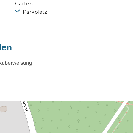
Garten
Parkplatz
den
nküberweisung