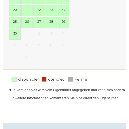
20
21
22
23
24
25
26
27
28
29
30
1
2
3
4
5
6
7
8
9
10
11
disponible
complet
Fermé
*Die Verfügbarkeit wird vom Eigentümer angegeben und kann sich ändern.
Für weitere Informationen kontaktieren Sie bitte direkt den Eigentümer.