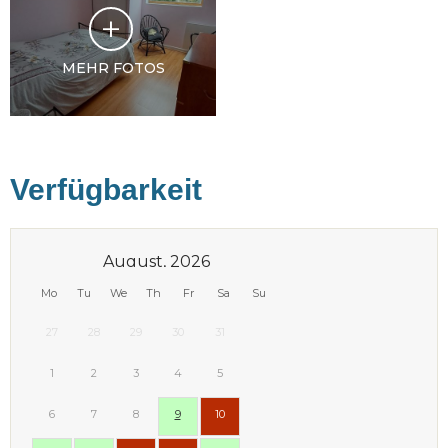
MEHR FOTOS
Verfügbarkeit
August, 2026
Mo
Tu
We
Th
Fr
Sa
Su
27
28
29
30
31
1
2
3
4
5
6
7
8
9
10