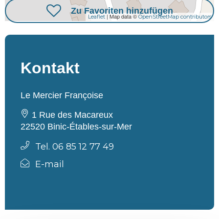
Zu Favoriten hinzufügen
| Map data ©
Leaflet
OpenStreetMap contributors
Kontakt
Le Mercier Françoise
1 Rue des Macareux
22520 Binic-Étables-sur-Mer
Tel. 06 85 12 77 49
E-mail