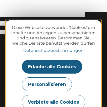
Diese Webseite verwendet 'Cookies' um
Inhalte und Anzeigen zu personalisieren
und zu analysieren. Bestimmen Sie,
welche Dienste benutzt werden dürfen
Datenschutzbestimmungen
Erlaube alle Cookies
Binic-Etables-sur-Mer Tourismus
6 Place Le Pomellec
Personalisieren
22520 Binic-Etables sur Mer
Tel. 02 96 73 60 12
Verbiete alle Cookies
Öffnungszeiten: