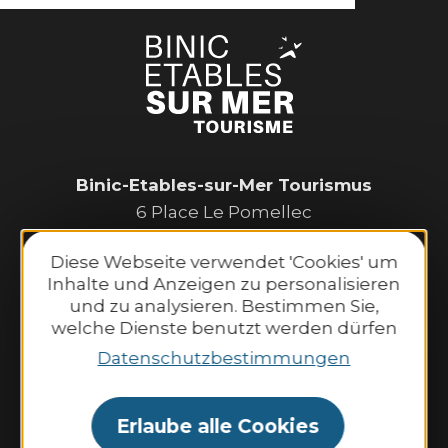
Binic-Etables-sur-Mer Tourismus
6 Place Le Pomellec
22520 Binic-Etables sur Mer
Diese Webseite verwendet 'Cookies' um
Tel. 02 96 73 60 12
Inhalte und Anzeigen zu personalisieren
Öffnungszeiten:
und zu analysieren. Bestimmen Sie,
Montag bis Samstag:
welche Dienste benutzt werden dürfen
9:30–13:00 Uhr und 14:00–18:30 Uhr.
Datenschutzbestimmungen
Sonntag und an Feiertagen:
10:00–13:00 Uhr und 14:00–18:00 Uhr.
Erlaube alle Cookies