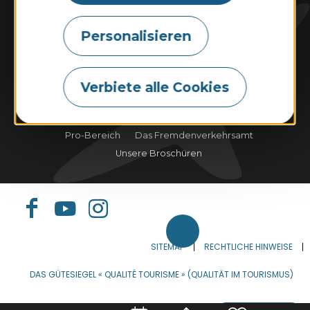
Kontaktieren Sie uns
Personalisieren
Gezeiten
Wetter
Webcam
Verbiete alle Cookies
Tourismus & Behinderung
Unsere Verpflichtungen
Pro-Bereich
Das Fremdenverkehrsamt
Unsere Broschüren
SITEMAP
RECHTLICHE HINWEISE
DAS GÜTESIEGEL « QUALITÉ TOURISME » (QUALITÄT IM TOURISMUS)