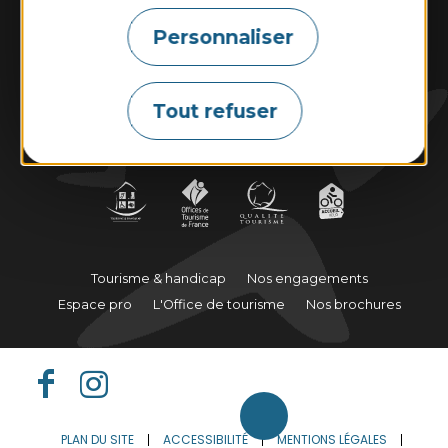
Personnaliser
Contactez-nous
Tout refuser
Marées
Météo
Webcams
Tourisme & handicap
Nos engagements
Espace pro
L'Office de tourisme
Nos brochures
PLAN DU SITE
ACCESSIBILITÉ
MENTIONS LÉGALES