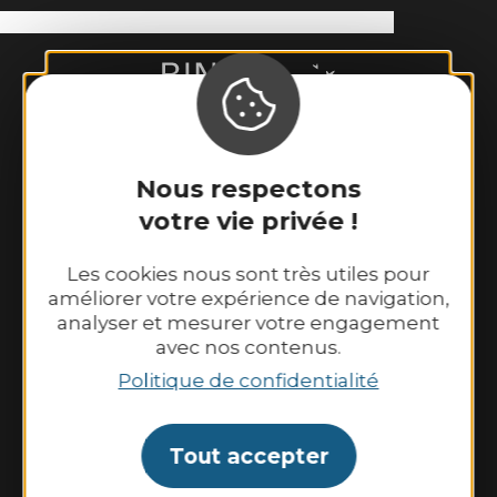
Nous respectons
votre vie privée !
Binic-Etables sur Mer Tourisme
6 place Le Pomellec
Les cookies nous sont très utiles pour
22520 Binic-Etables sur Mer
améliorer votre expérience de navigation,
Tél. 02 96 73 60 12
analyser et mesurer votre engagement
avec nos contenus.
Nos horaires d’ouverture :
Du lundi au samedi : 9h30–13h00 et
Politique de confidentialité
14h00–18h30.
Dimanche et jours fériés : 10h00–13h00 et
Tout accepter
14h00–18h00