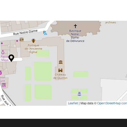
| Map data ©
Leaflet
OpenStreetMap cont