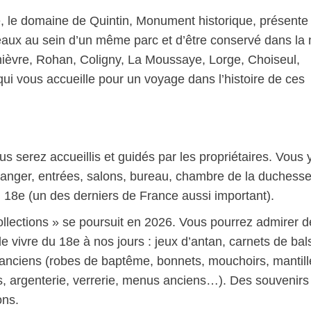
e, le domaine de Quintin, Monument historique, présente 
teaux au sein d’un même parc et d’être conservé dans l
thièvre, Rohan, Coligny, La Moussaye, Lorge, Choiseul,
qui vous accueille pour un voyage dans l’histoire de ces
us serez accueillis et guidés par les propriétaires. Vous 
manger, entrées, salons, bureau, chambre de la duchesse
 18e (un des derniers de France aussi important).
llections » se poursuit en 2026. Vous pourrez admirer d
e vivre du 18e à nos jours : jeux d’antan, carnets de bal
s anciens (robes de baptême, bonnets, mouchoirs, mantill
es, argenterie, verrerie, menus anciens…). Des souvenirs
ons.