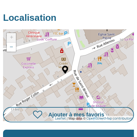
Localisation
+
−
Ajouter à mes favoris
| Map data ©
Leaflet
OpenStreetMap contributors