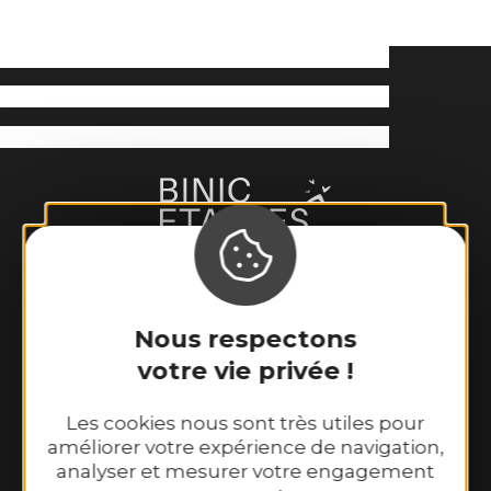
Nous respectons
Binic-Etables sur Mer Tourisme
votre vie privée !
6 place Le Pomellec
22520 Binic-Etables sur Mer
Les cookies nous sont très utiles pour
Tél. 02 96 73 60 12
améliorer votre expérience de navigation,
Nos horaires d’ouverture :
analyser et mesurer votre engagement
Du lundi au samedi : 9h30–13h00 et