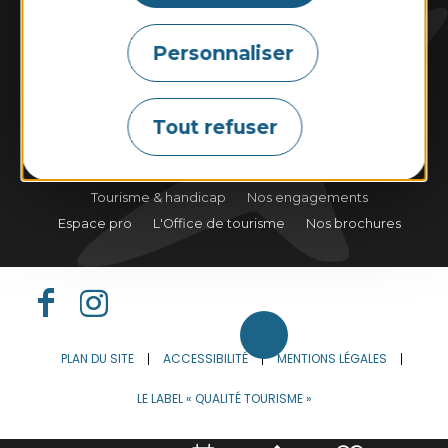
Personnaliser
Marées
Météo
Webcams
Tout refuser
Tourisme & handicap
Nos engagements
Espace pro
L'Office de tourisme
Nos brochures
PLAN DU SITE
ACCESSIBILITÉ
MENTIONS LÉGALES
LE LABEL « QUALITÉ TOURISME »