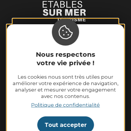
Binic-Etables sur Mer Tourisme
6 place Le Pomellec
22520 Binic-Etables sur Mer
Nous respectons
Tél. 02 96 73 60 12
votre vie privée !
Nos horaires d’ouverture :
Du lundi au samedi : 9h30–13h00 et
Les cookies nous sont très utiles pour
améliorer votre expérience de navigation,
14h00–18h30.
analyser et mesurer votre engagement
Dimanche et jours fériés : 10h00–13h00 et
avec nos contenus.
14h00–18h00
Politique de confidentialité
Contactez-nous
Tout accepter