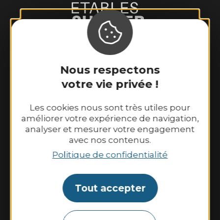
Binic-Etables sur Mer Tourisme
Nous respectons
6 place Le Pomellec
votre vie privée !
22520 Binic-Etables sur Mer
Tél. 02 96 73 60 12
Les cookies nous sont très utiles pour
Nos horaires d’ouverture :
améliorer votre expérience de navigation,
Du lundi au samedi : 9h30–13h00 et
analyser et mesurer votre engagement
avec nos contenus.
14h00–18h30.
Politique de confidentialité
Dimanche et jours fériés : 10h00–13h00 et
14h00–18h00
Tout accepter
Contactez-nous