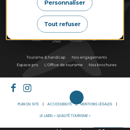
Personnaliser
Marées
Météo
Webcams
Tout refuser
Tourisme & handicap
Nos engagements
Espace pro
L'Office de tourisme
Nos brochures
PLAN DU SITE
ACCESSIBILITÉ
MENTIONS LÉGALES
LE LABEL « QUALITÉ TOURISME »