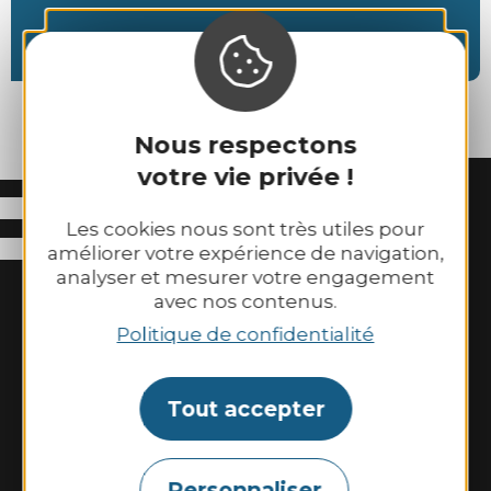
Nous respectons
votre vie privée !
Les cookies nous sont très utiles pour
améliorer votre expérience de navigation,
analyser et mesurer votre engagement
avec nos contenus.
Politique de confidentialité
Tout accepter
Binic-Etables sur Mer Tourisme
6 place Le Pomellec
Personnaliser