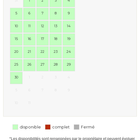
31
1
2
3
4
5
6
7
8
9
10
11
12
13
14
15
16
17
18
19
20
21
22
23
24
25
26
27
28
29
30
1
2
3
4
5
6
7
8
9
10
11
disponible
complet
Fermé
*Les disponibilités sont renseignées par le propriétaire et peuvent évoluer.