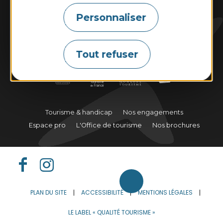
Personnaliser
Marées
Météo
Webcams
Tout refuser
Tourisme & handicap
Nos engagements
Espace pro
L'Office de tourisme
Nos brochures
PLAN DU SITE
ACCESSIBILITÉ
MENTIONS LÉGALES
LE LABEL « QUALITÉ TOURISME »