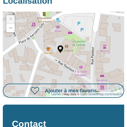
Localisation
+
−
Ajouter à mes favoris
| Map data ©
Leaflet
OpenStreetMap contributors
Contact