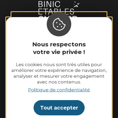
Binic-Etables sur Mer Tourisme
Nous respectons
6 place Le Pomellec
votre vie privée !
22520 Binic-Etables sur Mer
Tél. 02 96 73 60 12
Les cookies nous sont très utiles pour
Nos horaires d’ouverture :
améliorer votre expérience de navigation,
analyser et mesurer votre engagement
Du lundi au samedi : 9h30–13h00 et
avec nos contenus.
14h00–18h30.
Politique de confidentialité
Dimanche et jours fériés : 10h00–13h00 et
14h00–18h00
Tout accepter
Contactez-nous