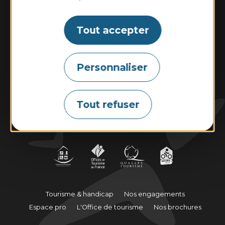
Du lundi au samedi : 9h30–13h00 et
14h00–18h30.
Dimanche et jours fériés : 10h00–13h00 et
Tout accepter
14h00–18h00
Personnaliser
Contactez-nous
Tout refuser
Marées
Météo
Webcams
Tourisme & handicap
Nos engagements
Espace pro
L'Office de tourisme
Nos brochures