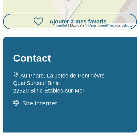
Ajouter à mes favoris
| Map data ©
Leaflet
OpenStreetMap contributors
Contact
Au Phare, La Jetée de Penthièvre
Quai Surcouf Binic
22520 Binic-Étables-sur-Mer
Site internet