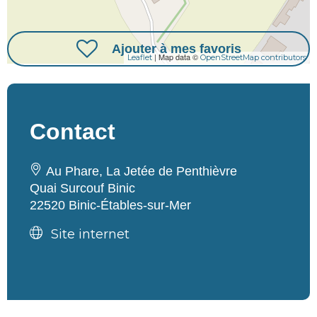
Ajouter à mes favoris
| Map data ©
Leaflet
OpenStreetMap contributors
Contact
Au Phare, La Jetée de Penthièvre
Quai Surcouf Binic
22520 Binic-Étables-sur-Mer
Site internet