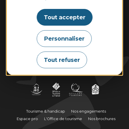
Du lundi au samedi : 9h30–13h00 et
14h00–18h30.
Dimanche et jours fériés : 10h00–13h00 et
Tout accepter
14h00–18h00
Personnaliser
Contactez-nous
Tout refuser
Marées
Météo
Webcams
Tourisme & handicap
Nos engagements
Espace pro
L'Office de tourisme
Nos brochures