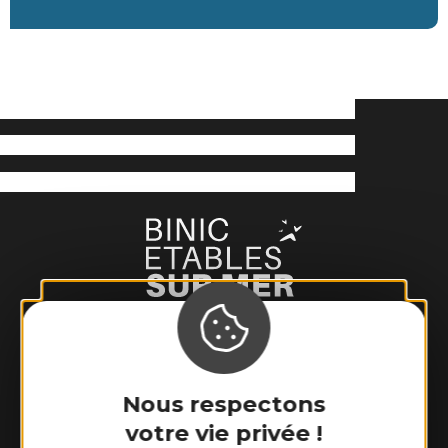
Binic-Etables sur Mer Tourisme
6 place Le Pomellec
Nous respectons
22520 Binic-Etables sur Mer
votre vie privée !