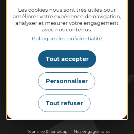
Tél. 02 96 73 60 12
Nos horaires d’ouverture :
Les cookies nous sont très utiles pour
Du lundi au samedi : 9h30–13h00 et
améliorer votre expérience de navigation,
analyser et mesurer votre engagement
14h00–18h30.
avec nos contenus.
Dimanche et jours fériés : 10h00–13h00 et
Politique de confidentialité
14h00–18h00
Tout accepter
Contactez-nous
Personnaliser
Marées
Météo
Webcams
Tout refuser
Tourisme & handicap
Nos engagements