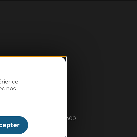
érience
ec nos
:
0–13h00 et 14h00–18h30.
: 10h00–13h00 et 14h00–18h00
cepter