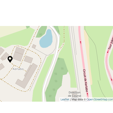
| Map data ©
Leaflet
OpenStreetMap cont