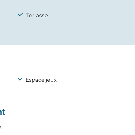
Terrasse
Espace jeux
nt
s