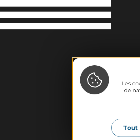
Les co
de na
Binic-
2
Tout 