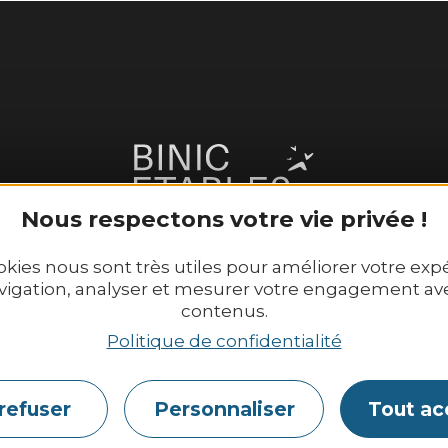
Nous respectons votre vie privée !
okies nous sont très utiles pour améliorer votre exp
vigation, analyser et mesurer votre engagement av
contenus.
Etables sur Mer Tourisme
Nos horaires d’ouverture 
Politique de confidentialité
6 place Le Pomellec
Du lundi au samedi : 9h3
2520 Binic-Etables sur Mer
Dimanche et jours fériés 
refuser
Personnaliser
Tout ac
Tél. 02 96 73 60 12