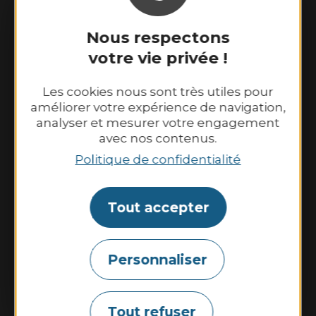
Nous respectons
votre vie privée !
Les cookies nous sont très utiles pour
améliorer votre expérience de navigation,
analyser et mesurer votre engagement
Binic-Etables sur Mer Tourisme
avec nos contenus.
6 place Le Pomellec
Politique de confidentialité
22520 Binic-Etables sur Mer
Tél. 02 96 73 60 12
Nos horaires d’ouverture :
Tout accepter
Du lundi au samedi : 9h30–13h00 et
14h00–18h30.
Dimanche et jours fériés : 10h00–13h00 et
Personnaliser
14h00–18h00
Tout refuser