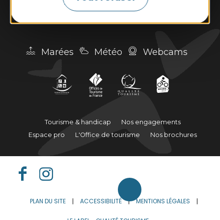
Contactez-nous
Marées
Météo
Webcams
Tourisme & handicap
Nos engagements
Espace pro
L'Office de tourisme
Nos brochures
PLAN DU SITE
ACCESSIBILITÉ
MENTIONS LÉGALES