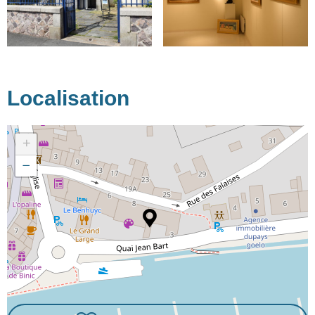
Localisation
+
−