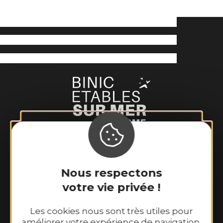
Binic-Etables sur Mer Tourisme
6 place Le Pomellec
Nous respectons
22520 Binic-Etables sur Mer
votre vie privée !
Tél. 02 96 73 60 12
Nos horaires d’ouverture :
Les cookies nous sont très utiles pour
Du lundi au samedi : 9h30–13h00 et
améliorer votre expérience de navigation,