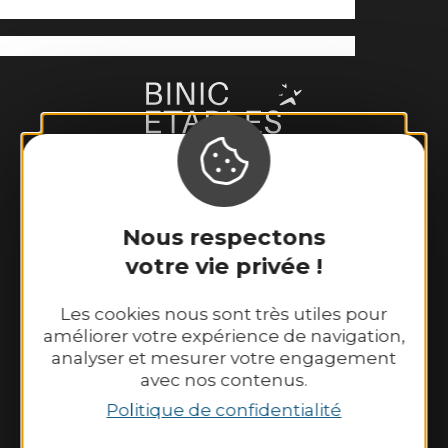
Binic-Etables sur Mer Tourisme
Nous respectons
6 place Le Pomellec
votre vie privée !
22520 Binic-Etables sur Mer
Tél. 02 96 73 60 12
Les cookies nous sont très utiles pour
améliorer votre expérience de navigation,
Nos horaires d’ouverture :
analyser et mesurer votre engagement
Du lundi au samedi : 9h30–13h00 et
avec nos contenus.
14h00–18h30.
Politique de confidentialité
Dimanche et jours fériés : 10h00–13h00 et
14h00–18h00