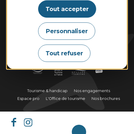
Tout accepter
Contactez-nous
Personnaliser
Marées
Météo
Webcams
Tout refuser
Tourisme & handicap
Nos engagements
Espace pro
L'Office de tourisme
Nos brochures