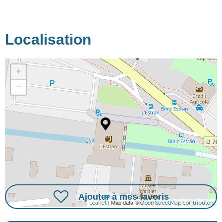
Localisation
+
−
Ajouter à mes favoris
| Map data ©
Leaflet
OpenStreetMap contributors