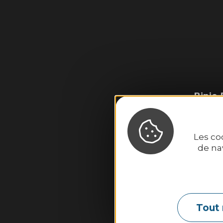
Binic-
2
Les co
de na
Tout 