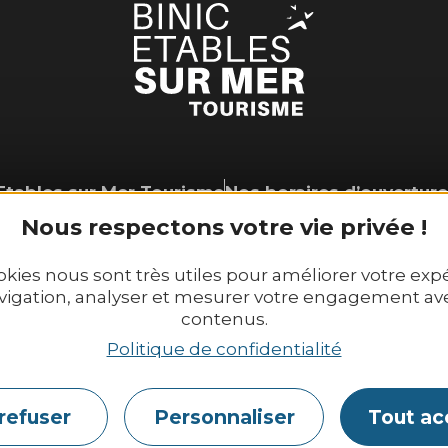
Etables sur Mer Tourisme
Nos horaires d’ouverture 
6 place Le Pomellec
Du lundi au samedi : 9h3
Nous respectons votre vie privée !
2520 Binic-Etables sur Mer
Dimanche et jours fériés 
Tél. 02 96 73 60 12
okies nous sont très utiles pour améliorer votre exp
vigation, analyser et mesurer votre engagement av
contenus.
Contactez-nous
Politique de confidentialité
refuser
Personnaliser
Tout ac