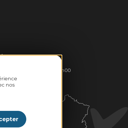
:
0–13h00 et 14h00–18h30.
: 10h00–13h00 et 14h00–18h00
érience
ec nos
cepter