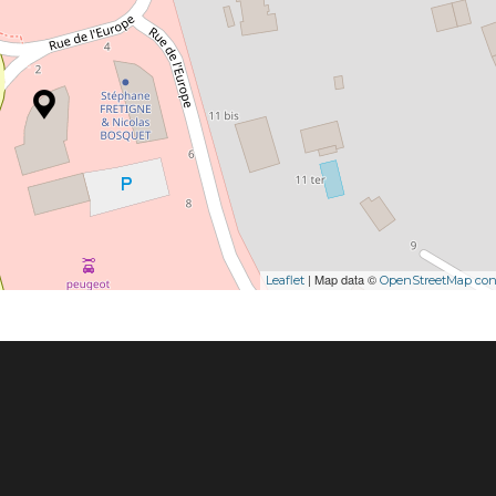
| Map data ©
Leaflet
OpenStreetMap cont