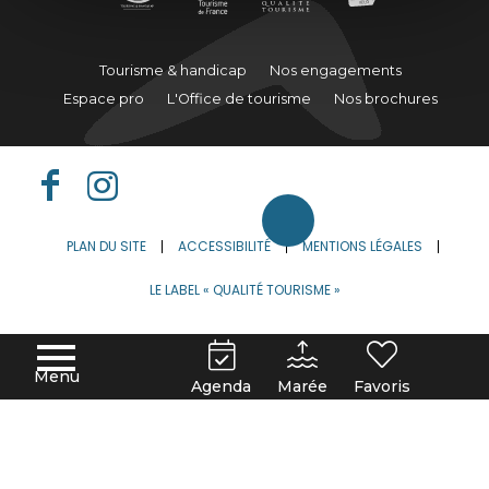
Tourisme & handicap
Nos engagements
Espace pro
L'Office de tourisme
Nos brochures
PLAN DU SITE
ACCESSIBILITÉ
MENTIONS LÉGALES
LE LABEL « QUALITÉ TOURISME »
DEUTSCH
FRANÇAIS
ENGLISH
Menu
Agenda
Marée
Favoris
ESPAÑOL