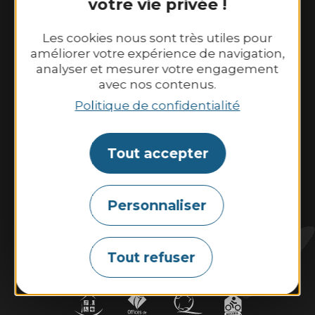
votre vie privée !
6 place Le Pomellec
22520 Binic-Etables sur Mer
Les cookies nous sont très utiles pour
Tél. 02 96 73 60 12
améliorer votre expérience de navigation,
analyser et mesurer votre engagement
Nos horaires d’ouverture :
avec nos contenus.
Du lundi au samedi : 9h30–13h00 et
Politique de confidentialité
14h00–18h30.
Dimanche et jours fériés : 10h00–13h00 et
14h00–18h00
Tout accepter
Contactez-nous
Personnaliser
Tout refuser
Marées
Météo
Webcams