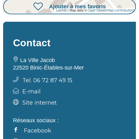
Ajouter à mes favoris
| Map data ©
Leaflet
OpenStreetMap contributors
Contact
La Ville Jacob
22520 Binic-Étables-sur-Mer
Tel. 06 72 87 49 15
E-mail
Site internet
Réseaux sociaux :
Facebook